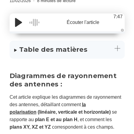
11/02/2026
8 minutes de lecture
7:47
Écouter l'article
A
u
d
i
Table des matières
o
g
e
n
e
r
a
Diagrammes de rayonnement
t
e
d
des antennes :
b
y
D
r
Cet article explique les diagrammes de rayonnement
o
p
des antennes, détaillant comment
la
I
n
polarisation
(linéaire, verticale et horizontale)
se
B
l
rapporte au
plan E et au plan H
, et comment les
o
g
plans XY, XZ et YZ
correspondent à ces champs.
'
s