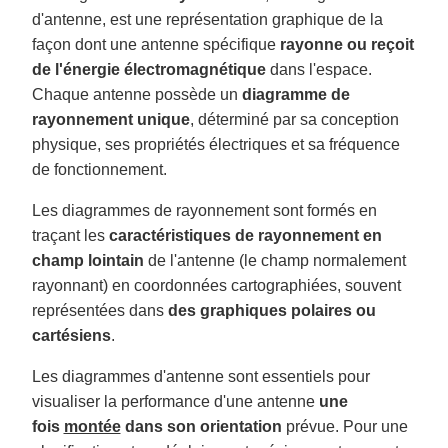
u
a
d'antenne, est une représentation graphique de la
n
c
façon dont une antenne spécifique
rayonne ou reçoit
e
s
de l'énergie électromagnétique
dans l'espace.
.
L
Chaque antenne possède un
diagramme de
e
a
rayonnement unique
, déterminé par sa conception
r
n
physique, ses propriétés électriques et sa fréquence
m
o
de fonctionnement.
r
e
Les diagrammes de rayonnement sont formés en
traçant les
caractéristiques de rayonnement en
champ lointain
de l'antenne (le champ normalement
rayonnant) en coordonnées cartographiées, souvent
représentées dans
des graphiques polaires ou
cartésiens
.
Les diagrammes d'antenne sont essentiels pour
visualiser la performance d'une antenne
une
fois
montée
dans son orientation
prévue. Pour une