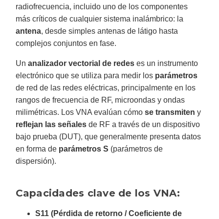
o
radiofrecuencia, incluido uno de los componentes
n
n
más críticos de cualquier sistema inalámbrico: la
u
a
antena
, desde simples antenas de látigo hasta
n
c
complejos conjuntos en fase.
e
s
.
L
Un
analizador vectorial de redes
es un instrumento
e
a
electrónico que se utiliza para medir los
parámetros
r
n
de red de las redes eléctricas, principalmente en los
m
o
rangos de frecuencia de RF, microondas y ondas
r
e
milimétricas. Los VNA evalúan cómo
se transmiten
y
reflejan las señales
de RF a través de un dispositivo
bajo prueba (DUT), que generalmente presenta datos
en forma de
parámetros S
(parámetros de
dispersión).
Capacidades clave de los VNA:
S11 (Pérdida de retorno / Coeficiente de