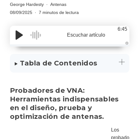
George Hardesty
Antenas
08/09/2025
7 minutos de lectura
6:45
Escuchar artículo
A
u
d
i
Tabla de Contenidos
o
g
e
n
e
r
a
Probadores de VNA:
t
e
d
Herramientas indispensables
b
y
en el diseño, prueba y
D
r
optimización de antenas.
o
p
I
n
Los
B
l
probado
o