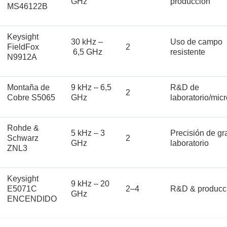
GHz
producción
MS46122B
Keysight
30 kHz –
Uso de campo
FieldFox
2
6,5 GHz
resistente
N9912A
Montaña de
9 kHz – 6,5
R&D de
2
Cobre S5065
GHz
laboratorio/mic
Rohde &
5 kHz – 3
Precisión de gr
Schwarz
2
GHz
laboratorio
ZNL3
Keysight
9 kHz – 20
E5071C
2–4
R&D & producc
GHz
ENCENDIDO