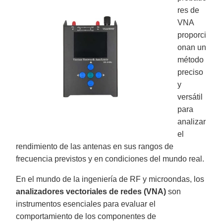
g
res de
'
s
VNA
B
l
o
proporci
g
V
onan un
o
i
método
c
e
preciso
A
I
y
™
m
versátil
a
y
para
h
a
analizar
v
e
el
s
li
rendimiento de las antenas en sus rangos de
g
h
frecuencia previstos y en condiciones del mundo real.
t
p
r
o
En el mundo de la ingeniería de RF y microondas, los
n
u
analizadores vectoriales de redes (VNA)
son
n
c
instrumentos esenciales para evaluar el
i
a
comportamiento de los componentes de
ti