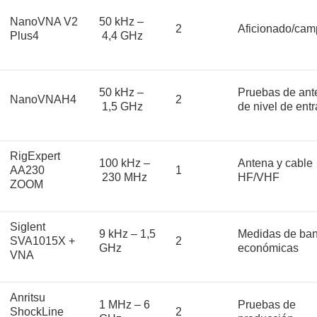
NanoVNA V2
50 kHz –
2
Aficionado/cam
Plus4
4,4 GHz
50 kHz –
Pruebas de ant
NanoVNAH4
2
1,5 GHz
de nivel de ent
RigExpert
100 kHz –
Antena y cable
AA230
1
230 MHz
HF/VHF
ZOOM
Siglent
9 kHz – 1,5
Medidas de ba
SVA1015X +
2
GHz
económicas
VNA
Anritsu
1 MHz – 6
Pruebas de
ShockLine
2