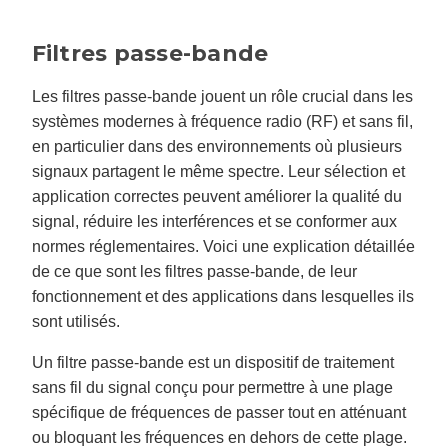
n
e
r
a
Filtres passe-bande
t
e
d
b
Les filtres passe-bande jouent un rôle crucial dans les
y
D
systèmes modernes à fréquence radio (RF) et sans fil,
r
o
en particulier dans des environnements où plusieurs
p
I
signaux partagent le même spectre. Leur sélection et
n
B
l
application correctes peuvent améliorer la qualité du
o
g
signal, réduire les interférences et se conformer aux
'
s
normes réglementaires. Voici une explication détaillée
B
l
de ce que sont les filtres passe-bande, de leur
o
g
fonctionnement et des applications dans lesquelles ils
V
o
sont utilisés.
i
c
e
Un filtre passe-bande est un dispositif de traitement
A
I
sans fil du signal conçu pour permettre à une plage
™
m
a
spécifique de fréquences de passer tout en atténuant
y
h
ou bloquant les fréquences en dehors de cette plage.
a