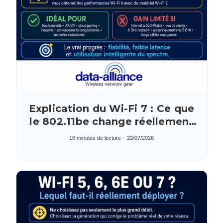
Explication du Wi-Fi 7 : Ce que
le 802.11be change réellement
— et ce qu'il exige de votre
16 minutes de lecture
22/07/2026
matériel RF