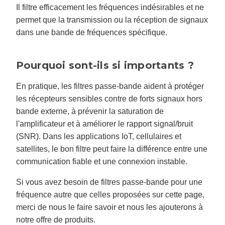
v
Il filtre efficacement les fréquences indésirables et ne
e
s
permet que la transmission ou la réception de signaux
li
g
dans une bande de fréquences spécifique.
h
t
p
r
o
Pourquoi sont-ils si importants ?
n
u
n
c
En pratique, les filtres passe-bande aident à protéger
i
a
les récepteurs sensibles contre de forts signaux hors
ti
o
bande externe, à prévenir la saturation de
n
n
l'amplificateur et à améliorer le rapport signal/bruit
u
a
(SNR). Dans les applications IoT, cellulaires et
n
c
satellites, le bon filtre peut faire la différence entre une
e
s
communication fiable et une connexion instable.
.
L
e
a
Si vous avez besoin de filtres passe-bande pour une
r
n
fréquence autre que celles proposées sur cette page,
m
o
merci de nous le faire savoir et nous les ajouterons à
r
e
notre offre de produits.