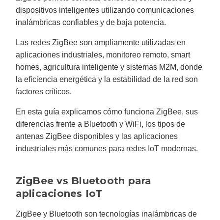
g
dispositivos inteligentes utilizando comunicaciones
V
o
inalámbricas confiables y de baja potencia.
i
c
e
A
Las redes ZigBee son ampliamente utilizadas en
I
™
aplicaciones industriales, monitoreo remoto, smart
m
a
homes, agricultura inteligente y sistemas M2M, donde
y
h
la eficiencia energética y la estabilidad de la red son
a
v
factores críticos.
e
s
li
En esta guía explicamos cómo funciona ZigBee, sus
g
h
diferencias frente a Bluetooth y WiFi, los tipos de
t
p
r
antenas ZigBee disponibles y las aplicaciones
o
n
industriales más comunes para redes IoT modernas.
u
n
c
i
a
ZigBee vs Bluetooth para
ti
o
aplicaciones IoT
n
n
u
a
ZigBee y Bluetooth son tecnologías inalámbricas de
n