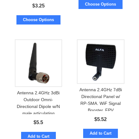
Choose Options
$
3.25
Choose Options
Antenna 2.4GHz 7dBi
Antenna 2.4GHz 3dBi
Directional Panel w/
Outdoor Omni-
RP-SMA. WiF Signal
Directional Dipole w/N
Booster. FPV
male articulating
$
5.52
$
5.5
Add to Cart
Add to Cart