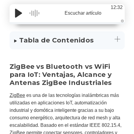
12:32
Escuchar artículo
A
u
d
i
Tabla de Contenidos
o
g
e
n
e
r
a
ZigBee vs Bluetooth vs WiFi
t
e
para IoT: Ventajas, Alcance y
d
b
y
Antenas ZigBee Industriales
D
r
o
p
ZigBee
es una de las tecnologías inalámbricas más
I
n
utilizadas en aplicaciones IoT, automatización
B
l
industrial y domótica inteligente gracias a su bajo
o
g
consumo energético, arquitectura de red mesh y alta
'
s
escalabilidad. Basado en el estándar IEEE 802.15.4,
B
l
ZigBee permite conectar sensores, controladores y
o