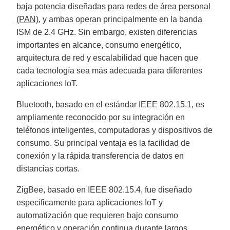
c
baja potencia diseñadas para
redes de área personal
e
s
(PAN)
, y ambas operan principalmente en la banda
.
L
ISM de 2.4 GHz. Sin embargo, existen diferencias
e
a
importantes en alcance, consumo energético,
r
n
arquitectura de red y escalabilidad que hacen que
m
o
cada tecnología sea más adecuada para diferentes
r
e
aplicaciones IoT.
Bluetooth, basado en el estándar IEEE 802.15.1, es
ampliamente reconocido por su integración en
teléfonos inteligentes, computadoras y dispositivos de
consumo. Su principal ventaja es la facilidad de
conexión y la rápida transferencia de datos en
distancias cortas.
ZigBee, basado en IEEE 802.15.4, fue diseñado
específicamente para aplicaciones IoT y
automatización que requieren bajo consumo
energético y operación continua durante largos