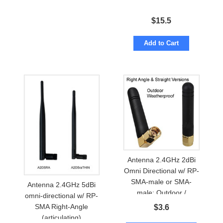
$
15.5
Add to Cart
Antenna 2.4GHz 2dBi
Omni Directional w/ RP-
SMA-male or SMA-
Antenna 2.4GHz 5dBi
male: Outdoor /
omni-directional w/ RP-
Waterproof
SMA Right-Angle
$
3.6
(articulating)