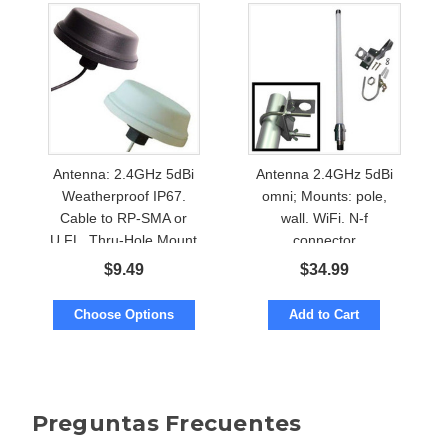
Antenna: 2.4GHz 5dBi
Antenna 2.4GHz 5dBi
Weatherproof IP67.
omni; Mounts: pole,
Cable to RP-SMA or
wall. WiFi. N-f
U.FL. Thru-Hole Mount
connector
$
9.49
$
34.99
Choose Options
Add to Cart
Preguntas Frecuentes