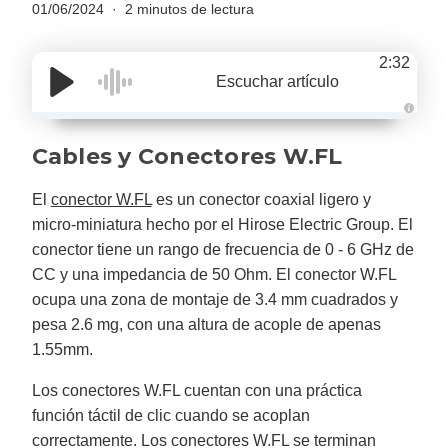
01/06/2024
2 minutos de lectura
2:32
Escuchar artículo
A
u
d
Cables y Conectores W.FL
i
o
g
e
El
conector W.FL
es un conector coaxial ligero y
n
e
micro-miniatura hecho por el Hirose Electric Group. El
r
a
conector tiene un rango de frecuencia de 0 - 6 GHz de
t
e
CC y una impedancia de 50 Ohm. El conector W.FL
d
b
ocupa una zona de montaje de 3.4 mm cuadrados y
y
D
pesa 2.6 mg, con una altura de acople de apenas
r
o
1.55mm.
p
I
n
Los conectores W.FL cuentan con una práctica
B
l
o
función táctil de clic cuando se acoplan
g
'
correctamente. Los conectores W.FL se terminan
s