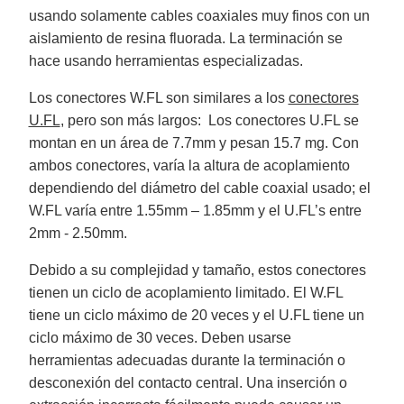
B
usando solamente cables coaxiales muy finos con un
l
o
aislamiento de resina fluorada. La terminación se
g
V
hace usando herramientas especializadas.
o
i
c
Los conectores W.FL son similares a los
conectores
e
A
U.FL
, pero son más largos: Los conectores U.FL se
I
™
montan en un área de 7.7mm y pesan 15.7 mg. Con
m
a
y
ambos conectores, varía la altura de acoplamiento
h
a
dependiendo del diámetro del cable coaxial usado; el
v
e
W.FL varía entre 1.55mm – 1.85mm y el U.FL’s entre
s
li
2mm - 2.50mm.
g
h
t
Debido a su complejidad y tamaño, estos conectores
p
r
tienen un ciclo de acoplamiento limitado. El W.FL
o
n
tiene un ciclo máximo de 20 veces y el U.FL tiene un
u
n
ciclo máximo de 30 veces. Deben usarse
c
i
a
herramientas adecuadas durante la terminación o
ti
o
desconexión del contacto central. Una inserción o
n
n