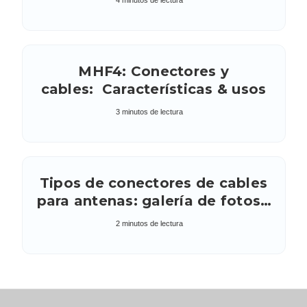
4 minutos de lectura
MHF4: Conectores y
cables: Características & usos
3 minutos de lectura
Tipos de conectores de cables
para antenas: galería de fotos /
tipo de conexión (macho o
2 minutos de lectura
hembra) y compatibilidad