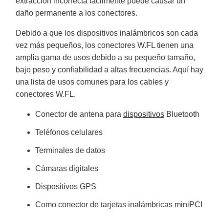
extracción incorrecta fácilmente puede causar un
u
a
daño permanente a los conectores.
n
c
e
Debido a que los dispositivos inalámbricos son cada
s
.
vez más pequeños, los conectores W.FL tienen una
L
e
amplia gama de usos debido a su pequeño tamaño,
a
r
bajo peso y confiabilidad a altas frecuencias. Aquí hay
n
m
o
una lista de usos comunes para los cables y
r
e
conectores W.FL.
Conector de antena para
dispositivos
Bluetooth
Teléfonos celulares
Terminales de datos
Cámaras digitales
Dispositivos GPS
Como conector de tarjetas inalámbricas miniPCI