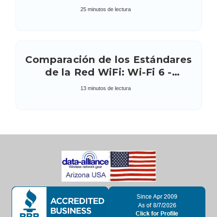
25 minutos de lectura
Comparación de los Estándares
de la Red WiFi: Wi-Fi 6 -
802.11ax vs Wi-Fi 6E (extendida)
13 minutos de lectura
- 802.11ac