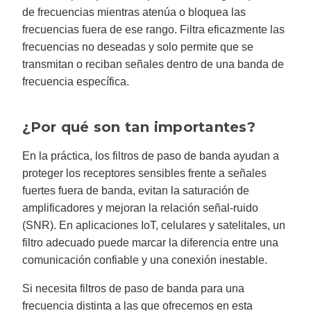
v
de frecuencias mientras atenúa o bloquea las
e
s
frecuencias fuera de ese rango. Filtra eficazmente las
li
g
frecuencias no deseadas y solo permite que se
h
t
transmitan o reciban señales dentro de una banda de
p
r
frecuencia específica.
o
n
u
n
c
¿Por qué son tan importantes?
i
a
ti
o
En la práctica, los filtros de paso de banda ayudan a
n
n
proteger los receptores sensibles frente a señales
u
a
fuertes fuera de banda, evitan la saturación de
n
c
amplificadores y mejoran la relación señal-ruido
e
s
.
(SNR). En aplicaciones IoT, celulares y satelitales, un
L
e
filtro adecuado puede marcar la diferencia entre una
a
r
comunicación confiable y una conexión inestable.
n
m
o
Si necesita filtros de paso de banda para una
r
e
frecuencia distinta a las que ofrecemos en esta