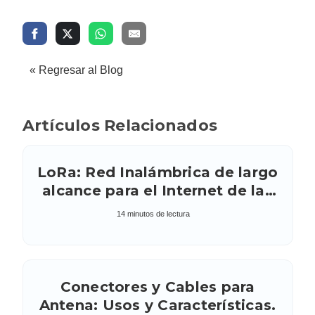
« Regresar al Blog
Artículos Relacionados
LoRa: Red Inalámbrica de largo
alcance para el Internet de las
cosas (IOT): bandas de
14 minutos de lectura
frecuencia y antenas.
Conectores y Cables para
Antena: Usos y Características.