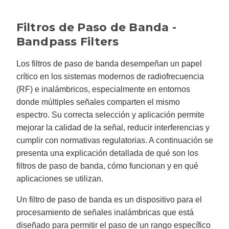
n
e
r
a
Filtros de Paso de Banda -
t
e
d
Bandpass Filters
b
y
D
r
Los filtros de paso de banda desempeñan un papel
o
p
crítico en los sistemas modernos de radiofrecuencia
I
n
(RF) e inalámbricos, especialmente en entornos
B
l
donde múltiples señales comparten el mismo
o
g
espectro. Su correcta selección y aplicación permite
'
s
mejorar la calidad de la señal, reducir interferencias y
B
l
cumplir con normativas regulatorias. A continuación se
o
g
presenta una explicación detallada de qué son los
V
o
filtros de paso de banda, cómo funcionan y en qué
i
c
aplicaciones se utilizan.
e
A
I
™
Un filtro de paso de banda es un dispositivo para el
m
a
procesamiento de señales inalámbricas que está
y
h
diseñado para permitir el paso de un rango específico
a