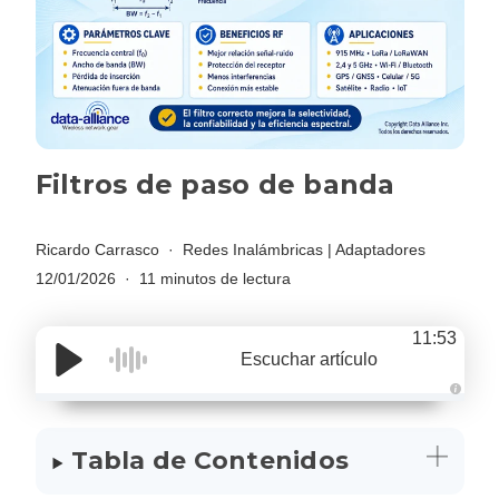
Filtros de paso de banda
Ricardo Carrasco
Redes Inalámbricas
|
Adaptadores
12/01/2026
11 minutos de lectura
11:53
Escuchar artículo
A
u
d
i
Tabla de Contenidos
o
g
e