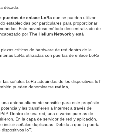
la década.
e puertas de enlace LoRa
que se pueden utilizar
do establecidas por particulares para proporcionar
omonedas. Este novedoso método descentralizado de
 encabezado por
The Helium Network
y está
piezas críticas de hardware de red dentro de la
antenas LoRa utilizadas con puertas de enlace LoRa
las señales LoRa adquiridas de los dispositivos IoT
 también pueden denominarse
radios
,
 una antena altamente sensible para este propósito.
tencia y las transfieren a Internet a través de
/IP. Dentro de una red, una o varias puertas de
ieron. En la capa de servidor de red y aplicación,
de incluir señales duplicadas. Debido a que la puerta
dispositivos IoT.