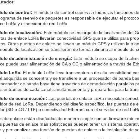
utador:
ulo de control:
El módulo de control supervisa todas las funciones de 
rograma de reenvío de paquetes es responsable de ejecutar el protoco
ce LoRa y el servidor de red LoRa.
ulo de localización:
Este módulo se encarga de la localización del Ga
tas de enlace LoRa llevarán conectividad GPS que se utiliza para prop
os. Otras puertas de enlace no llevan un módulo GPS y utilizan la tria
módulo de localización se transfieren de forma rutinaria al módulo de co
ulo de administración de energía:
Este módulo se ocupa de la alime
ce puede usar alimentación de CA o CC o alimentación a través de Eth
ulo LoRa:
El módulo LoRa lleva transceptores de alta sensibilidad ca
l adquirida se concentra y se transfiere a un procesador de banda base 
procesador de banda base tiene trayectos de demodulación paralelos 
s entrantes de cada canal simultáneamente y prepararlos para la trans
ulo de comunicación:
Las puertas de enlace LoRa necesitan conectar
idor de red LoRa. Dependiendo del diseño específico, las puertas de 
lar (3G o 4G / LTE) o conectividad Ethernet con el servidor de red LoR
s de enlace están diseñadas de manera simple con un firmware mínimo,
s puertas de enlace más sofisticadas pueden tener un sistema operati
r y personalizar una función de puertas de enlace o la instalación de s