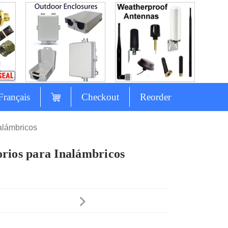
Français
Checkout
Reorder
alámbricos
orios para Inalámbricos