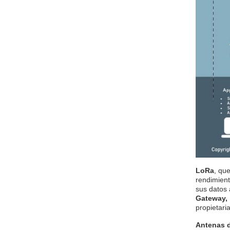
LoRa
, que
rendimient
sus datos 
Gateway,
propietari
Antenas d