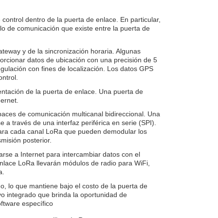
control dentro de la puerta de enlace. En particular,
lo de comunicación que existe entre la puerta de
teway y de la sincronización horaria. Algunas
orcionar datos de ubicación con una precisión de 5
ngulación con fines de localización. Los datos GPS
ntrol.
ntación de la puerta de enlace. Una puerta de
ernet.
paces de comunicación multicanal bidireccional. Una
a través de una interfaz periférica en serie (SPI).
para cada canal LoRa que pueden demodular los
misión posterior.
se a Internet para intercambiar datos con el
enlace LoRa llevarán módulos de radio para WiFi,
a.
 lo que mantiene bajo el costo de la puerta de
vo integrado que brinda la oportunidad de
oftware específico