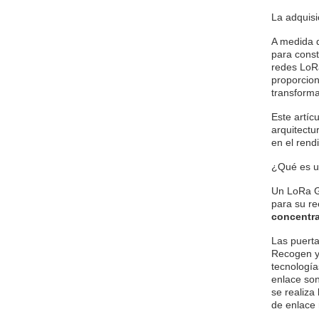
La adquis
A medida 
para const
redes LoR
proporcio
transfor
Este artíc
arquitectu
en el rend
¿Qué es u
Un LoRa Ga
para su r
concentr
Las puerta
Recogen y 
tecnología
enlace son
se realiza
de enlace 