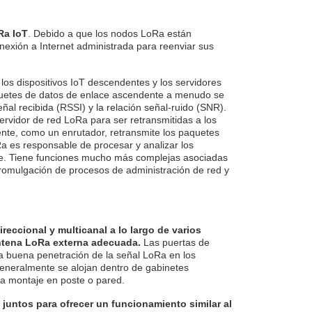
Ra IoT
. Debido a que los nodos LoRa están
nexión a Internet administrada para reenviar sus
 los dispositivos IoT descendentes y los servidores
quetes de datos de enlace ascendente a menudo se
ñal recibida (RSSI) y la relación señal-ruido (SNR).
ervidor de red LoRa para ser retransmitidas a los
nte, como un enrutador, retransmite los paquetes
a es responsable de procesar y analizar los
ace. Tiene funciones mucho más complejas asociadas
a promulgación de procesos de administración de red y
eccional y multicanal a lo largo de varios
antena LoRa externa adecuada.
Las puertas de
na buena penetración de la señal LoRa en los
 generalmente se alojan dentro de gabinetes
ra montaje en poste o pared.
untos para ofrecer un funcionamiento similar al