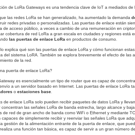
ición de LoRa Gateways es una tendencia clave de IoT a mediados de 
que las redes LoRa se han generalizado, ha aumentado la demanda
d
ruir redes privadas o personalizadas. Las puertas de enlace están sien
a de acceso público, a veces a cambio de una remuneración en cript
nar cobertura de red LoRa a gran escala en ciudades y regiones está
mando
las puertas de enlace LoRa
en productos de consumo.
ulo explica qué son las puertas de enlace LoRa y cómo funcionan estas 
ra del sistema LoRA. También se explora brevemente el efecto de las 
imiento de la red.
na puerta de enlace LoRa?
teway es esencialmente un tipo de router que es capaz de concentrar 
eenvío a un servidor basado en Internet. Las puertas de enlace LoRa
adores
o
estaciones base
.
s de enlace LoRa solo pueden recibir paquetes de datos LoRa y llevan
concentran las señales LoRa de banda estrecha, largo alcance y baja po
s de red de gran ancho de banda como WiFi o Ethernet y mediante TCP
 capaces de simplemente recibir y reenviar las señales LoRa que adquir
 la gestión de la alimentación entrante de la puerta de enlace, que pue
realiza una función tan básica, es capaz de servir a un gran número de 