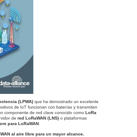
u
n
c
i
a
ti
o
n
n
u
a
n
c
e
s
.
L
e
a
r
n
m
o
r
e
 potencia (LPWA)
que ha demostrado un excelente
ositivos de IoT funcionan con baterías y transmiten
 un componente de red clave conocido como
LoRa
ervidor de
red LoRaWAN (LNS)
o plataformas
ore para LoRaWAN
.
WAN al aire libre para un mayor alcance.