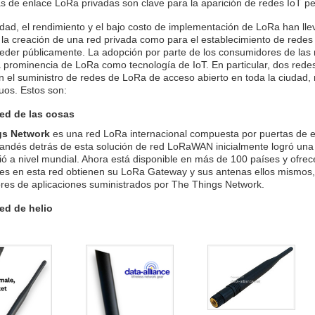
s de enlace LoRa privadas son clave para la aparición de redes IoT pe
idad, el rendimiento y el bajo costo de implementación de LoRa han l
 la creación de una red privada como para el establecimiento de rede
der públicamente. La adopción por parte de los consumidores de las r
a prominencia de LoRa como tecnología de IoT. En particular, dos red
 el suministro de redes de LoRa de acceso abierto en toda la ciudad, 
duos. Estos son:
red de las cosas
gs Network
es una red LoRa internacional compuesta por puertas de 
andés detrás de esta solución de red LoRaWAN inicialmente logró una
ó a nivel mundial. Ahora está disponible en más de 100 países y ofrec
tes en esta red obtienen su LoRa Gateway y sus antenas ellos mismos, u
ores de aplicaciones suministrados por The Things Network.
red de helio