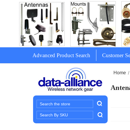
Advanced Product Search
Customer Se
Home
Antena
Search
Search
Keyword: