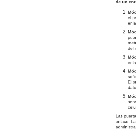
de un enr
Mód
el p
enla
Mód
puer
metr
del 
Mód
enla
Mód
seña
El 
dato
Mód
serv
celu
Las puerta
enlace. La
administra