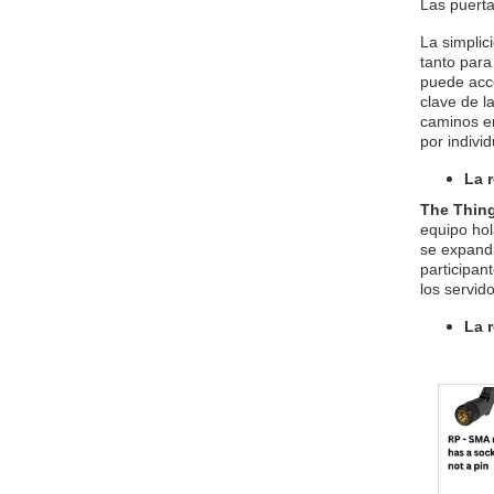
Las puerta
La simplic
tanto para
puede acce
clave de l
caminos en
por indivi
La 
The Thin
equipo hol
se expandi
participan
los servid
La 