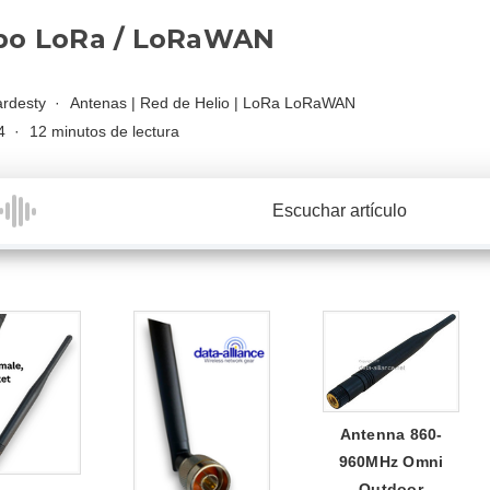
po LoRa / LoRaWAN
rdesty
Antenas
|
Red de Helio
|
LoRa LoRaWAN
4
12 minutos de lectura
Escuchar artículo
Antenna 860-
960MHz Omni
Outdoor