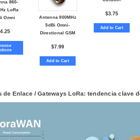
nna 860-
Waterproof 2dBi
Hz LoRa
$
3.75
w/ RP-SMA. Lora
Antenna 900MHz
i Omni
5dBi Omni-
ectional
Add to Cart
$
4.25
Directional GSM
le w/ RP-
Dipole w/ N-male
SMA right-
hoose
$
7.99
right-angle
ngle
ptions
Add to Cart
s de Enlace / Gateways LoRa: tendencia clave de