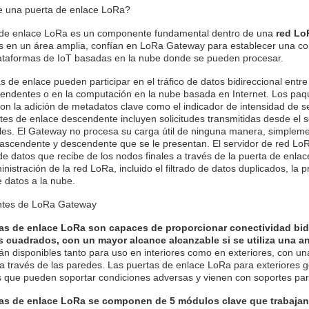
 una puerta de enlace LoRa?
 de enlace LoRa es un componente fundamental dentro de una
red Lo
os en un área amplia, confían en LoRa Gateway para establecer una co
lataformas de IoT basadas en la nube donde se pueden procesar.
s de enlace pueden participar en el tráfico de datos bidireccional entre
cendentes o en la computación en la nube basada en Internet. Los pa
on la adición de metadatos clave como el indicador de intensidad de se
es de enlace descendente incluyen solicitudes transmitidas desde el s
les. El Gateway no procesa su carga útil de ninguna manera, simpleme
ascendente y descendente que se le presentan. El servidor de red LoR
e datos que recibe de los nodos finales a través de la puerta de enl
inistración de la red LoRa, incluido el filtrado de datos duplicados, l
e datos a la nube.
tes de LoRa Gateway
as de enlace LoRa son capaces de proporcionar conectividad bidir
s cuadrados, con un mayor alcance alcanzable si se utiliza una 
án disponibles tanto para uso en interiores como en exteriores, con u
y a través de las paredes. Las puertas de enlace LoRa para exteriores
s que pueden soportar condiciones adversas y vienen con soportes pa
as de enlace LoRa se componen de 5 módulos clave que trabajan j