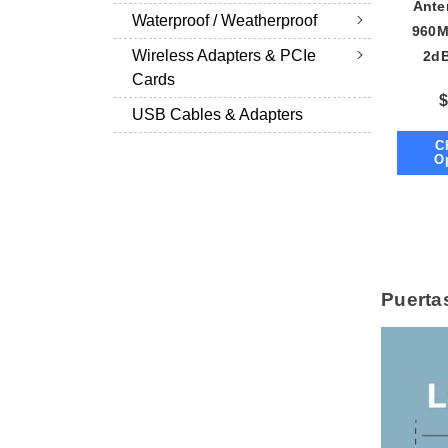
Ante
Waterproof / Weatherproof
960M
Wireless Adapters & PCIe
2dB
Cards
Dir
Dipo
USB Cables & Adapters
SMA & 
C
a
O
Puerta