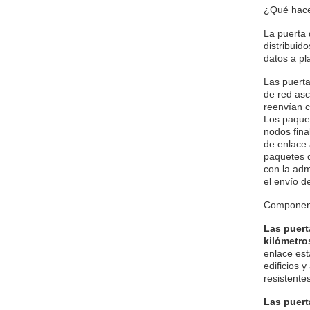
¿Qué hace
La puerta
distribuid
datos a p
Las puerta
de red as
reenvían c
Los paquet
nodos fina
de enlace 
paquetes d
con la adm
el envío d
Componen
Las puert
kilómetro
enlace est
edificios 
resistente
Las puert